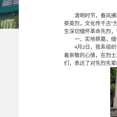
清明时节，春风拂
祭英烈，文化传千古”
生深切缅怀革命先烈，
一、实地祭奠，缅
月
日，我系组织
4
2
着崇敬的心情，在烈士
们
，
表达了对先烈先辈