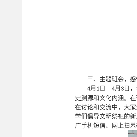
三、主题班会，感
月
日—
月
日，
4
1
4
3
史渊源和文化内涵。在
在
讨论和交流
中
，大家
学们
倡导文明祭祀的新
广手机短信、网上扫墓