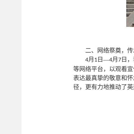
二、网络祭奠，传
月
日—
月
日，
4
1
4
7
等网络平台，以
观看宣
表达最真挚的敬意和怀
径，更有力地推动了英