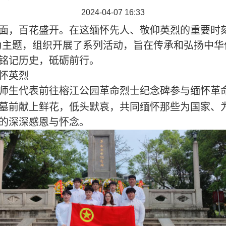
2024-04-07 16:33
面，百花盛开。在这缅怀先人、敬仰英烈的重要时
为主
题，
组织
开展了系列
活
动，旨在传承和弘扬中华
铭记历史，砥砺前行。
怀英烈
师生代表前往榕江公园革命烈士纪念碑
参与
缅怀革
墓前献上鲜花，低头默哀，共同缅怀那些为国家、
的深深感恩与怀念。