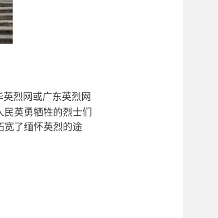
华英烈网或广东英烈网
人民英勇牺牲的烈士们
拓宽了缅怀英烈的途