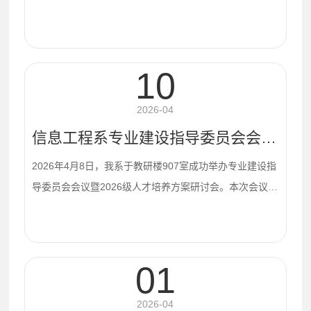
为深入推进“访企拓岗促就业”专项行动，精准对接企业用
人需求，拓宽毕业生就业渠道，5月21日，学校邀请华为
技术有限公司、深圳市讯方技术股份有限公司到校召开“访
企拓岗促就业”校企合作座谈会。学校党委书记许茂伟出席
会议，副院长刘瑞叶、信息工程系党政负责人等参加座
10
谈。会上，许茂伟对华为及讯方技术代表的到来表示热烈
欢迎，并介绍了学校整体办学情况及毕业生就业工作进
2026-04
展。他希望以此次座谈会为契机，进一步推动校企在...
信息工程系专业建设指导委员会会议暨2026级人才培养方案研讨会圆满召开
2026年4月8日，我系于教研楼907室成功举办专业建设指
导委员会会议暨2026级人才培养方案研讨会。本次会议由
系副主任黄佳旭主持，系内各专业教研室主任及多位企业
专家齐聚一堂，共商人才培养与专业建设发展大计。会议
伊始，黄佳旭致欢迎辞，对莅临现场的企业专家表示热烈