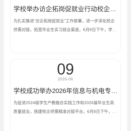
09
能力。其中，由陈楚坤老师指导的张海鹏同学在EDA设计
与开发大学组广东赛区中荣获一等奖，并成功晋级全国总
2026-06
决赛，最终斩获全国总决赛二等奖。“蓝桥杯”全国大...
学校举办访企拓岗促就业行动校企合作座谈会
为扎实推进“访企拓岗促就业”工作部署，进一步深化校企
供需对接，拓宽毕业生实习就业渠道，6月8日下午，学校
在教研楼907会议室召开访企拓岗促就业行动校企合作座
谈会。学校党委副书记、院长罗恢远出席会议，信息工程
系与机电工程系负责人共同参加，与19家企业代表面对面
09
交流，共话校企合作与人才培养。会上，罗恢远对企业代
表的到来表示热烈欢迎，并介绍了学校的专业建设、人才
2026-06
培养及毕业生就业工作情况。他指出，学校始终将毕...
学校成功举办2026年信息与机电专场供需双选会
为促进2024级学生产教融合实践工作和2026届毕业生高
质量就业，搭建校企供需精准对接平台，6月8日下午，学