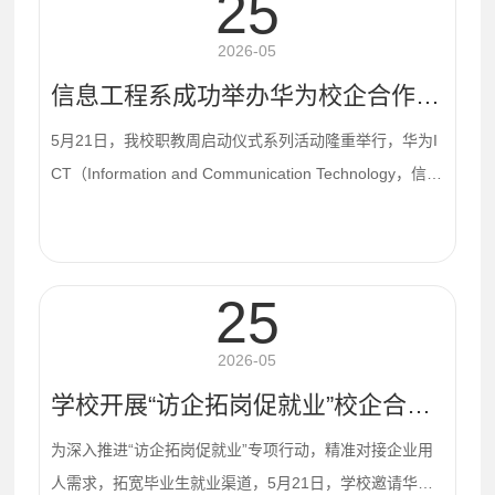
研。惠南科技园管委会科技创业服务中心主任胡怀志陪同
25
调研。机电工程系负责人陈耿新、信息工程系副主任黄佳
旭及相关专业教研室主任参加调研。调研期间，罗恢远一
2026-05
行先后走访惠州好盈电机有限公司、惠州市德赛电池有...
信息工程系成功举办华为校企合作座谈会及ICT学院专题讲座
5月21日，我校职教周启动仪式系列活动隆重举行，华为I
CT（Information and Communication Technology，信息
与通信技术）学院授牌仪式在启动仪式上顺利完成。授牌
仪式结束后，信息工程系成功举办华为·讯方技术·揭阳职
业技术学院校企合作座谈会及“华为ICT学院＆华为职业认
25
证”专题讲座。校企合作座谈会于行政楼507会议室召开，
以“产教融合赋能新质生产力，校企共建数字人才新高地”
2026-05
为主题，华为技术有限公司、深圳市讯方技术股...
学校开展“访企拓岗促就业”校企合作座谈会