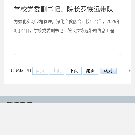
01
欢迎与衷心感谢。他简要介绍了信息工程系在专业群建
设、产教融合、教学改革等方面的工作成效，并重点阐述
2026-04
了2026级人才培养方案的制定背景与整体思路，为后续
学校党委副书记、院长罗恢远带队赴惠州开展访企拓岗与实习巡视工作
研...
为强化实习过程管理，深化产教融合、校企合作，2026年
3月27日，学校党委副书记、院长罗恢远带领信息工程系
负责人及物联网应用技术专业教师，赴惠州开展访企拓岗
与实习巡视工作。罗恢远一行首先到访惠州高盛达科技股
份有限公司，参观产品展示区、生产车间与研发中心，深
入了解企业发展情况并给予高度评价。期间，罗院长与在
首页
上页
下页
尾页
共108条 1/11
页
此实习的物联网应用技术专业学生亲切交流，详细询问实
习内容、工作生活状况，鼓励大家将理论与实践结合、...
联系我们