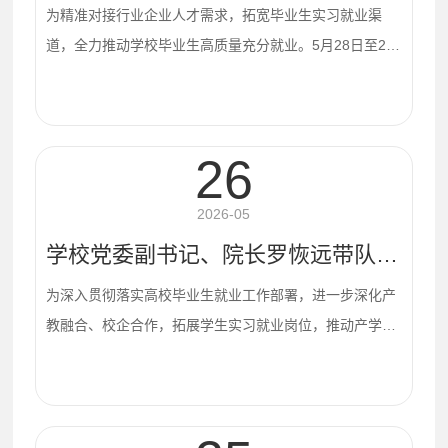
托竞赛锻炼学生实操能力，积极组织学生报名参赛。备...
学校党委副书记、院长罗恢远带队赴东莞开展访企拓岗促就业活动
为精准对接行业企业人才需求，拓宽毕业生实习就业渠
道，全力推动学校毕业生高质量充分就业。5月28日至29
日，学校党委副书记、院长罗恢远带队赴东莞市走访优质
合作企业，先后走进广东博思云科教技术有限公司、广东
高斯宝电气股份有限公司开展实地调研、座谈交流，深化
26
校企战略合作，共商育人就业新思路、新路径。5月28日
下午，罗恢远一行抵达广东博思云科教技术有限公司开展
2026-05
走访调研。企业负责人对我校到访团队表示热烈欢迎，
学校党委副书记、院长罗恢远带队赴惠南科技园开展访企拓岗促就业与产学研合作调研
详...
为深入贯彻落实高校毕业生就业工作部署，进一步深化产
教融合、校企合作，拓展学生实习就业岗位，推动产学研
协同发展，5月21日至22日，学校党委副书记、院长罗恢
远带队赴惠南科技园开展访企拓岗促就业与产学研合作调