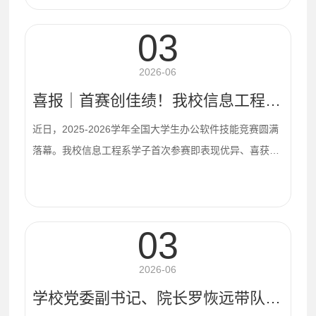
校于教研楼一楼中庭成功举办信息与机电专场供需双选
会，为我校学生搭建了专业对口、服务周到的赴企业校区
双向遴选平台。本次双选会共吸引来自揭阳本地及珠三角
03
地区的50家优质企业进校揽才，包括佛山海尔、惠州高胜
达、潮州三环、汕尾比亚迪等知名企业提供了设备运维、
2026-06
软件开发、SMT技术等方向的技术岗位，与信息工程系和
喜报｜首赛创佳绩！我校信息工程系学子在全国大学生办公软件技能竞赛中斩获多项荣誉
机...
近日，2025-2026学年全国大学生办公软件技能竞赛圆满
落幕。我校信息工程系学子首次参赛即表现优异、喜获硕
果。本次竞赛涵盖文字处理、电子表格、演示文稿三个办
公应用科目。赛事于2025年11月启动初赛，分4批次开展
选拔，2026年5月完成全国决赛，赛事覆盖面广，考察内
03
容贴合高校计算机基础教学与日常办公应用能力要求。我
校坚持“以赛促学、以赛促教、以赛促改”的育人思路，依
2026-06