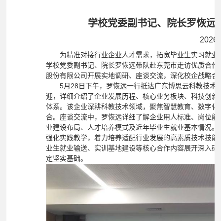
学校党委副书记、院长罗恢远
2026-
为精准对接行业企业人才需求，拓宽毕业生实习就业渠
学校党委副书记、院长罗恢远带队赴东莞市走访优质合作
股份有限公司开展实地调研、座谈交流，深化校企战略合
5月28日下午，罗恢远一行抵达广东博思云科教技
迎，详细介绍了企业发展历程、核心业务板块、科技创新
体系。该企业深耕科教技术领域，聚焦智慧教育、数字化
合。座谈交流中，罗恢远详细了解企业用人标准、岗位能
业建设布局、人才培养模式及近年毕业生就业基本情况。
强化实践教学，着力培养适配行业发展的高素质技术技能
业生就业输送、实训基地建设等核心合作内容展开深入研
定坚实基础。